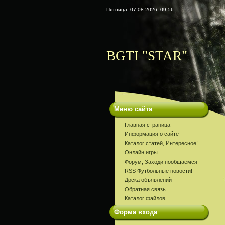
Пятница, 07.08.2026, 09:56
BGTI "STAR"
Меню сайта
Главная страница
Информация о сайте
Каталог статей, Интересное!
Онлайн игры
Форум, Заходи пообщаемся
RSS Футбольные новости!
Доска объявлений
Обратная связь
Каталог файлов
Форма входа